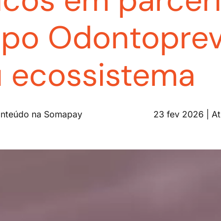
icos em parcer
po Odontoprev
u ecossistema
 Conteúdo na Somapay
23 fev 2026 | A